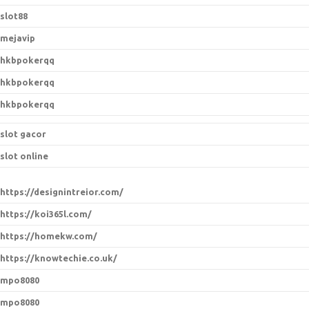
slot88
mejavip
hkbpokerqq
hkbpokerqq
hkbpokerqq
slot gacor
slot online
https://designintreior.com/
https://koi365l.com/
https://homekw.com/
https://knowtechie.co.uk/
mpo8080
mpo8080