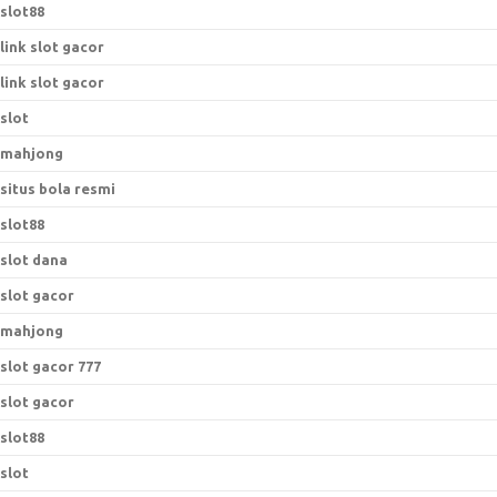
slot88
link slot gacor
link slot gacor
slot
mahjong
situs bola resmi
slot88
slot dana
slot gacor
mahjong
slot gacor 777
slot gacor
slot88
slot