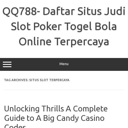
Skip
to
QQ788- Daftar Situs Judi
content
Slot Poker Togel Bola
Online Terpercaya
Menu
TAG ARCHIVES:
SITUS SLOT TERPERCAYA
Unlocking Thrills A Complete
Guide to A Big Candy Casino
Codes