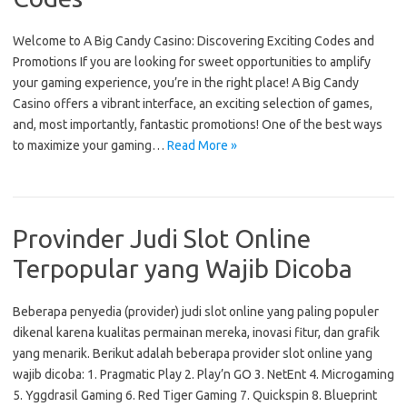
Welcome to A Big Candy Casino: Discovering Exciting Codes and
Promotions If you are looking for sweet opportunities to amplify
your gaming experience, you’re in the right place! A Big Candy
Casino offers a vibrant interface, an exciting selection of games,
and, most importantly, fantastic promotions! One of the best ways
to maximize your gaming…
Read More »
Provinder Judi Slot Online
Terpopular yang Wajib Dicoba
Beberapa penyedia (provider) judi slot online yang paling populer
dikenal karena kualitas permainan mereka, inovasi fitur, dan grafik
yang menarik. Berikut adalah beberapa provider slot online yang
wajib dicoba: 1. Pragmatic Play 2. Play’n GO 3. NetEnt 4. Microgaming
5. Yggdrasil Gaming 6. Red Tiger Gaming 7. Quickspin 8. Blueprint