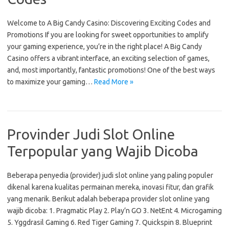
Welcome to A Big Candy Casino: Discovering Exciting Codes and
Promotions If you are looking for sweet opportunities to amplify
your gaming experience, you’re in the right place! A Big Candy
Casino offers a vibrant interface, an exciting selection of games,
and, most importantly, fantastic promotions! One of the best ways
to maximize your gaming…
Read More »
Provinder Judi Slot Online
Terpopular yang Wajib Dicoba
Beberapa penyedia (provider) judi slot online yang paling populer
dikenal karena kualitas permainan mereka, inovasi fitur, dan grafik
yang menarik. Berikut adalah beberapa provider slot online yang
wajib dicoba: 1. Pragmatic Play 2. Play’n GO 3. NetEnt 4. Microgaming
5. Yggdrasil Gaming 6. Red Tiger Gaming 7. Quickspin 8. Blueprint