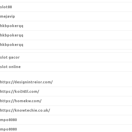
slot88
mejavip
hkbpokerqq
hkbpokerqq
hkbpokerqq
slot gacor
slot online
https://designintreior.com/
https://koi365l.com/
https://homekw.com/
https://knowtechie.co.uk/
mpo8080
mpo8080