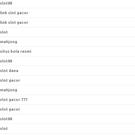
slot88
link slot gacor
link slot gacor
slot
mahjong
situs bola resmi
slot88
slot dana
slot gacor
mahjong
slot gacor 777
slot gacor
slot88
slot