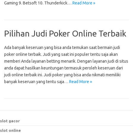
Gaming 9. Betsoft 10. Thunderkick…
Read More »
Pilihan Judi Poker Online Terbaik
Ada banyak keseruan yang bisa anda temukan saat bermain judi
poker online terbaik. Judi yang saat ini populer tentu saja akan
memberi Anda layanan betting menarik. Dengan layanan judi di situs
anda dapat hasilkan keuntungan termasuk peroleh keseruan dari
judi online terbaik ini. Judi poker yang bisa anda nikmati memiliki
banyak keseruan yang tentu saja…
Read More »
slot gacor
slot online