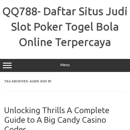
Skip
to
QQ788- Daftar Situs Judi
content
Slot Poker Togel Bola
Online Terpercaya
Menu
TAG ARCHIVES:
AGEN JUDI 81
Unlocking Thrills A Complete
Guide to A Big Candy Casino
Codes