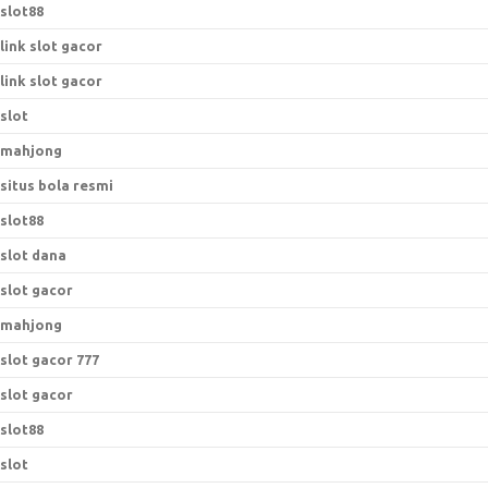
slot88
link slot gacor
link slot gacor
slot
mahjong
situs bola resmi
slot88
slot dana
slot gacor
mahjong
slot gacor 777
slot gacor
slot88
slot