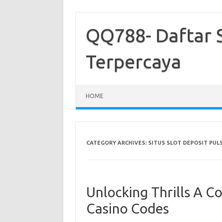
Skip
to
content
QQ788- Daftar S
Terpercaya
HOME
CATEGORY ARCHIVES:
SITUS SLOT DEPOSIT PU
Unlocking Thrills A C
Casino Codes