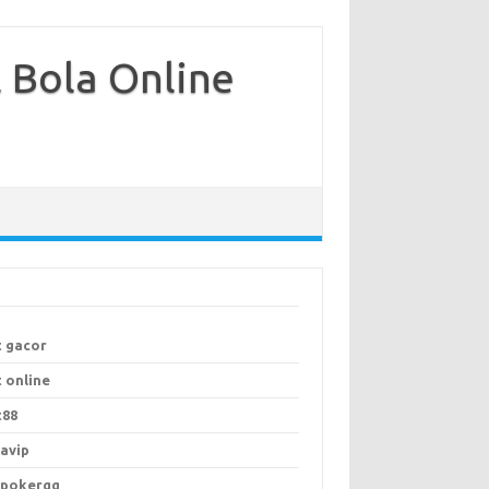
l Bola Online
t gacor
t online
t88
avip
bpokerqq