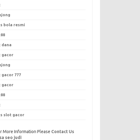
t
hjong
us bola resmi
t88
t dana
t gacor
hjong
t gacor 777
t gacor
t88
t
us slot gacor
r More Information Please
Contact Us
sa seo judi