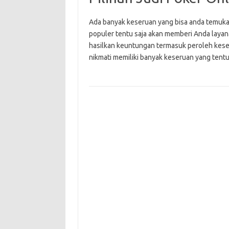
Ada banyak keseruan yang bisa anda temukan s
populer tentu saja akan memberi Anda layana
hasilkan keuntungan termasuk peroleh keserua
nikmati memiliki banyak keseruan yang tent