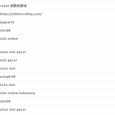
csbet 潮勝娛樂城
https://allenrothhq.com/
jaguar33
slot88
slot online
situs slot gacor
slot gacor
situs slot
nongki99
toto slot
slot online indonesia
slot88
situs slot gacor