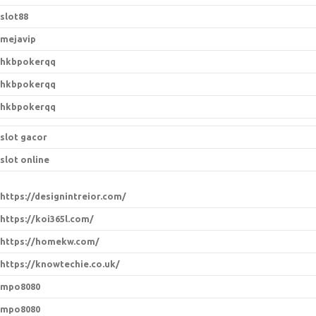
slot88
mejavip
hkbpokerqq
hkbpokerqq
hkbpokerqq
slot gacor
slot online
https://designintreior.com/
https://koi365l.com/
https://homekw.com/
https://knowtechie.co.uk/
mpo8080
mpo8080