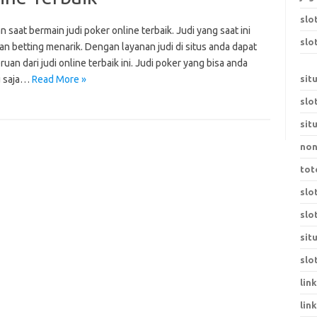
slo
aat bermain judi poker online terbaik. Judi yang saat ini
slo
n betting menarik. Dengan layanan judi di situs anda dapat
n dari judi online terbaik ini. Judi poker yang bisa anda
u saja…
Read More »
sit
slo
sit
non
tot
slo
slo
sit
slo
lin
lin