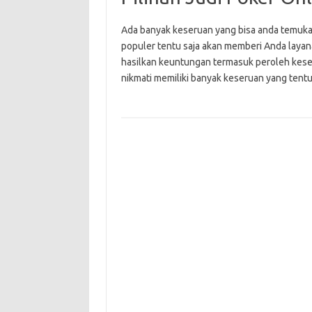
Ada banyak keseruan yang bisa anda temukan s
populer tentu saja akan memberi Anda layana
hasilkan keuntungan termasuk peroleh keserua
nikmati memiliki banyak keseruan yang tent