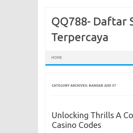
Skip
to
content
QQ788- Daftar S
Terpercaya
HOME
CATEGORY ARCHIVES:
BANDAR JUDI 57
Unlocking Thrills A C
Casino Codes