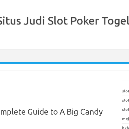
itus Judi Slot Poker Toge
slo
slo
omplete Guide to A Big Candy
slo
mej
hk