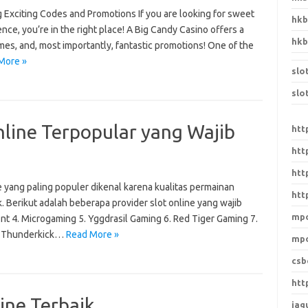
Exciting Codes and Promotions If you are looking for sweet
hk
nce, you’re in the right place! A Big Candy Casino offers a
hk
ames, and, most importantly, fantastic promotions! One of the
More »
slo
slo
nline Terpopular yang Wajib
htt
htt
htt
e yang paling populer dikenal karena kualitas permainan
htt
k. Berikut adalah beberapa provider slot online yang wajib
mp
tEnt 4. Microgaming 5. Yggdrasil Gaming 6. Red Tiger Gaming 7.
0. Thunderkick…
Read More »
mp
cs
htt
ine Terbaik
jag