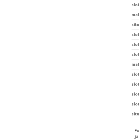
slo
ma
sit
slo
slo
slo
ma
slo
slo
slo
slo
sit
Fo
ja