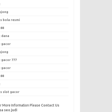
t
hjong
us bola resmi
t88
t dana
t gacor
hjong
t gacor 777
t gacor
t88
t
us slot gacor
r More Information Please
Contact Us
sa seo judi