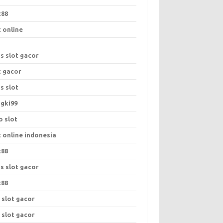
t88
t online
us slot gacor
t gacor
us slot
gki99
o slot
t online indonesia
t88
us slot gacor
t88
k slot gacor
k slot gacor