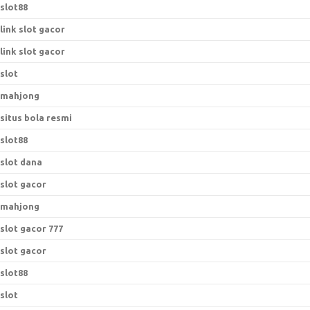
slot88
link slot gacor
link slot gacor
slot
mahjong
situs bola resmi
slot88
slot dana
slot gacor
mahjong
slot gacor 777
slot gacor
slot88
slot