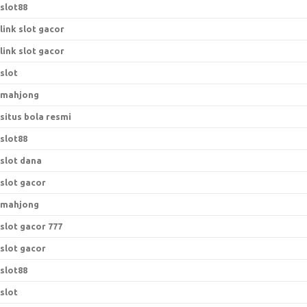
slot88
link slot gacor
link slot gacor
slot
mahjong
situs bola resmi
slot88
slot dana
slot gacor
mahjong
slot gacor 777
slot gacor
slot88
slot