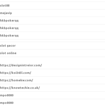
slot88
mejavip
hkbpokerqq
hkbpokerqq
hkbpokerqq
slot gacor
slot online
https://designintreior.com/
https://koi365l.com/
https://homekw.com/
https://knowtechie.co.uk/
mpo8080
mpo8080