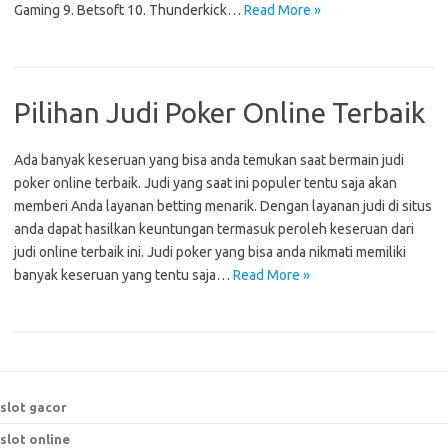
Gaming 9. Betsoft 10. Thunderkick…
Read More »
Pilihan Judi Poker Online Terbaik
Ada banyak keseruan yang bisa anda temukan saat bermain judi
poker online terbaik. Judi yang saat ini populer tentu saja akan
memberi Anda layanan betting menarik. Dengan layanan judi di situs
anda dapat hasilkan keuntungan termasuk peroleh keseruan dari
judi online terbaik ini. Judi poker yang bisa anda nikmati memiliki
banyak keseruan yang tentu saja…
Read More »
slot gacor
slot online