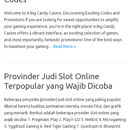
Welcome to A Big Candy Casino: Discovering Exciting Codes and
Promotions If you are looking for sweet opportunities to amplify
your gaming experience, you’re in the right place! A Big Candy
Casino offers a vibrant interface, an exciting selection of games,
and, most importantly, fantastic promotions! One of the best ways
to maximize your gaming…
Read More »
Provinder Judi Slot Online
Terpopular yang Wajib Dicoba
Beberapa penyedia (provider) judi slot online yang paling populer
dikenal karena kualitas permainan mereka, inovasi fitur, dan grafik
yang menarik. Berikut adalah beberapa provider slot online yang
wajib dicoba: 1. Pragmatic Play 2. Play’n GO 3. NetEnt 4. Microgaming
5. Yggdrasil Gaming 6. Red Tiger Gaming 7. Quickspin 8. Blueprint