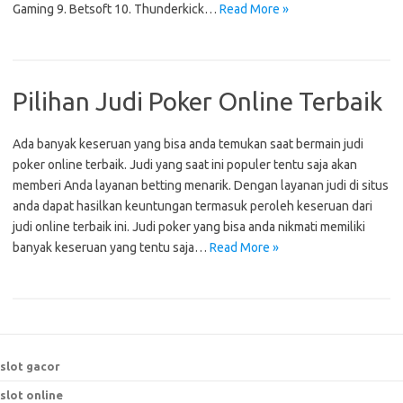
Gaming 9. Betsoft 10. Thunderkick…
Read More »
Pilihan Judi Poker Online Terbaik
Ada banyak keseruan yang bisa anda temukan saat bermain judi
poker online terbaik. Judi yang saat ini populer tentu saja akan
memberi Anda layanan betting menarik. Dengan layanan judi di situs
anda dapat hasilkan keuntungan termasuk peroleh keseruan dari
judi online terbaik ini. Judi poker yang bisa anda nikmati memiliki
banyak keseruan yang tentu saja…
Read More »
slot gacor
slot online