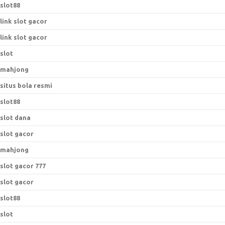
slot88
link slot gacor
link slot gacor
slot
mahjong
situs bola resmi
slot88
slot dana
slot gacor
mahjong
slot gacor 777
slot gacor
slot88
slot