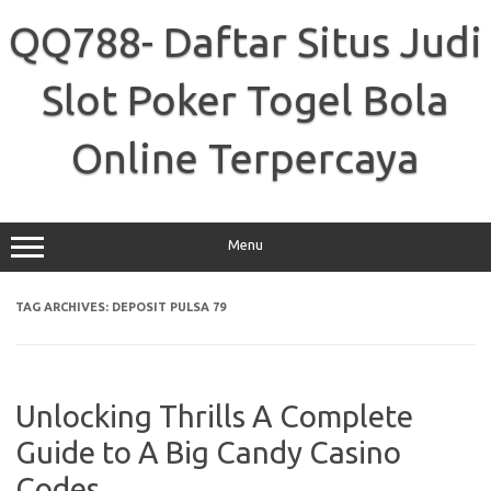
Skip
to
QQ788- Daftar Situs Judi
content
Slot Poker Togel Bola
Online Terpercaya
Menu
TAG ARCHIVES:
DEPOSIT PULSA 79
Unlocking Thrills A Complete
Guide to A Big Candy Casino
Codes