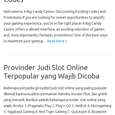
Welcome to A Big Candy Casino: Discovering Exciting Codes and
Promotions If you are looking for sweet opportunities to amplify
your gaming experience, you’re in the right place! A Big Candy
Casino offers a vibrant interface, an exciting selection of games,
and, most importantly, fantastic promotions! One of the best ways
to maximize your gaming…
Read More »
Provinder Judi Slot Online
Terpopular yang Wajib Dicoba
Beberapa penyedia (provider) judi slot online yang paling populer
dikenal karena kualitas permainan mereka, inovasi fitur, dan grafik
yang menarik. Berikut adalah beberapa provider slot online yang
wajib dicoba: 1. Pragmatic Play 2. Play’n GO 3. NetEnt 4. Microgaming
5. Yggdrasil Gaming 6. Red Tiger Gaming 7. Quickspin 8. Blueprint