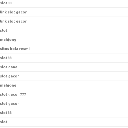
slot88
link slot gacor
link slot gacor
slot
mahjong
situs bola resmi
slot88
slot dana
slot gacor
mahjong
slot gacor 777
slot gacor
slot88
slot