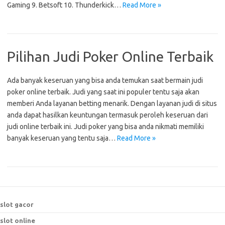
Gaming 9. Betsoft 10. Thunderkick…
Read More »
Pilihan Judi Poker Online Terbaik
Ada banyak keseruan yang bisa anda temukan saat bermain judi
poker online terbaik. Judi yang saat ini populer tentu saja akan
memberi Anda layanan betting menarik. Dengan layanan judi di situs
anda dapat hasilkan keuntungan termasuk peroleh keseruan dari
judi online terbaik ini. Judi poker yang bisa anda nikmati memiliki
banyak keseruan yang tentu saja…
Read More »
slot gacor
slot online