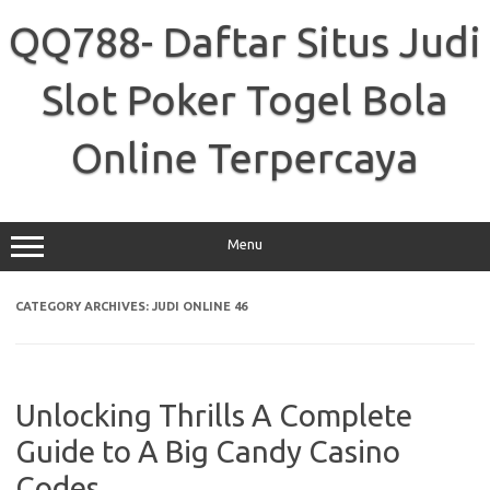
Skip
to
QQ788- Daftar Situs Judi
content
Slot Poker Togel Bola
Online Terpercaya
Menu
CATEGORY ARCHIVES:
JUDI ONLINE 46
Unlocking Thrills A Complete
Guide to A Big Candy Casino
Codes