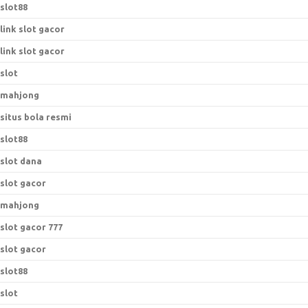
slot88
link slot gacor
link slot gacor
slot
mahjong
situs bola resmi
slot88
slot dana
slot gacor
mahjong
slot gacor 777
slot gacor
slot88
slot