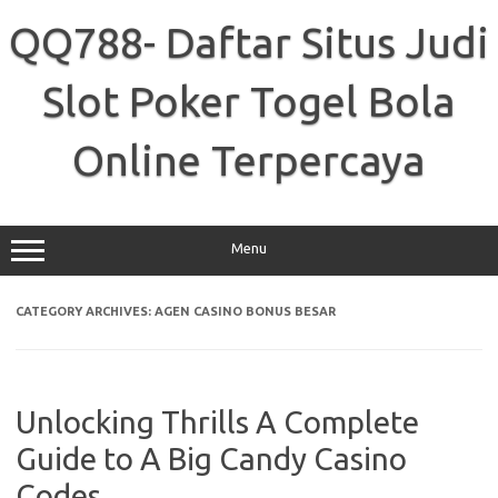
Skip
to
QQ788- Daftar Situs Judi
content
Slot Poker Togel Bola
Online Terpercaya
Menu
CATEGORY ARCHIVES:
AGEN CASINO BONUS BESAR
Unlocking Thrills A Complete
Guide to A Big Candy Casino
Codes