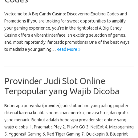
Welcome to A Big Candy Casino: Discovering Exciting Codes and
Promotions If you are looking for sweet opportunities to amplify
your gaming experience, you’re in the right place! A Big Candy
Casino offers a vibrant interface, an exciting selection of games,
and, most importantly, fantastic promotions! One of the best ways
to maximize your gaming…
Read More »
Provinder Judi Slot Online
Terpopular yang Wajib Dicoba
Beberapa penyedia (provider) judi slot online yang paling populer
dikenal karena kualitas permainan mereka, inovasi fitur, dan grafik
yang menarik. Berikut adalah beberapa provider slot online yang
wajib dicoba: 1. Pragmatic Play 2. Play’n GO 3. NetEnt 4. Microgaming
5. Yggdrasil Gaming 6. Red Tiger Gaming 7. Quickspin 8. Blueprint