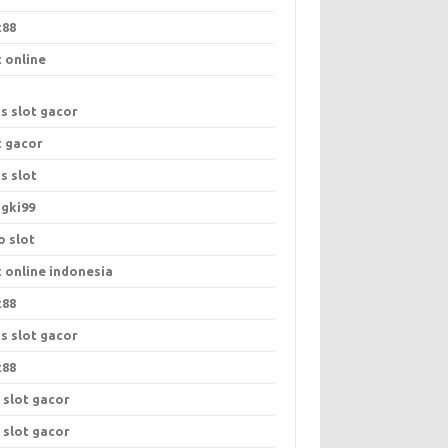
t88
t online
us slot gacor
t gacor
us slot
gki99
o slot
t online indonesia
t88
us slot gacor
t88
k slot gacor
k slot gacor