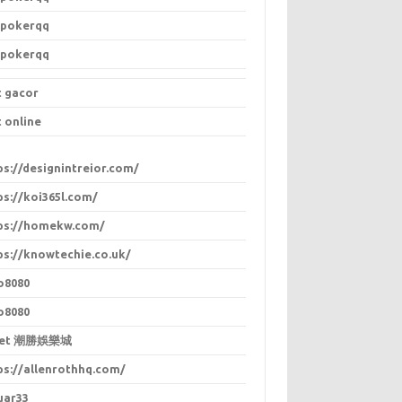
bpokerqq
bpokerqq
t gacor
t online
ps://designintreior.com/
ps://koi365l.com/
ps://homekw.com/
ps://knowtechie.co.uk/
o8080
o8080
bet 潮勝娛樂城
ps://allenrothhq.com/
uar33