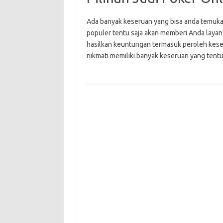
Ada banyak keseruan yang bisa anda temukan s
populer tentu saja akan memberi Anda layana
hasilkan keuntungan termasuk peroleh keserua
nikmati memiliki banyak keseruan yang tent