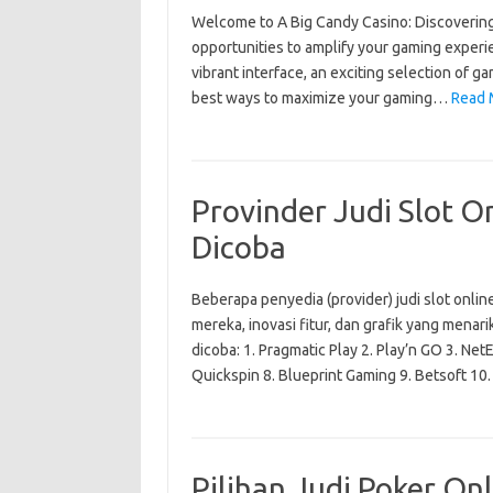
Welcome to A Big Candy Casino: Discovering 
opportunities to amplify your gaming experie
vibrant interface, an exciting selection of g
best ways to maximize your gaming…
Read 
Provinder Judi Slot O
Dicoba
Beberapa penyedia (provider) judi slot onlin
mereka, inovasi fitur, dan grafik yang menari
dicoba: 1. Pragmatic Play 2. Play’n GO 3. Ne
Quickspin 8. Blueprint Gaming 9. Betsoft 1
Pilihan Judi Poker Onl