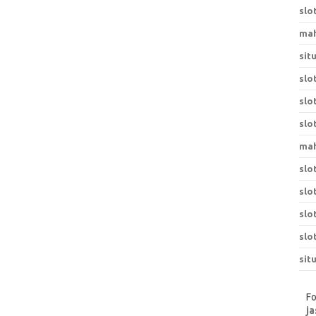
slo
ma
sit
slo
slo
slo
ma
slo
slo
slo
slo
sit
Fo
ja