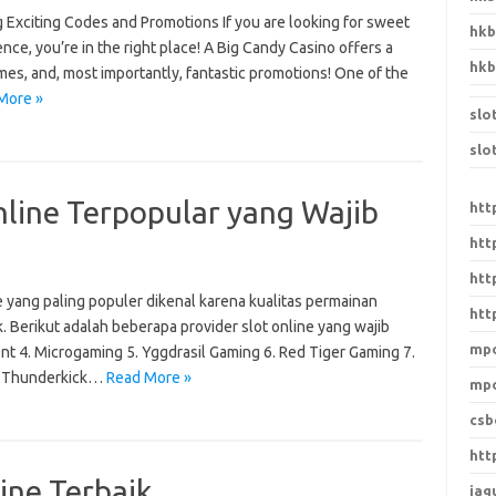
Exciting Codes and Promotions If you are looking for sweet
hk
nce, you’re in the right place! A Big Candy Casino offers a
hk
ames, and, most importantly, fantastic promotions! One of the
More »
slo
slo
nline Terpopular yang Wajib
htt
htt
htt
e yang paling populer dikenal karena kualitas permainan
htt
k. Berikut adalah beberapa provider slot online yang wajib
mp
tEnt 4. Microgaming 5. Yggdrasil Gaming 6. Red Tiger Gaming 7.
0. Thunderkick…
Read More »
mp
cs
htt
ine Terbaik
jag