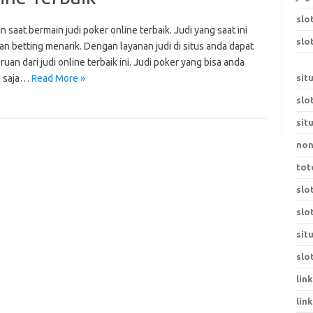
slo
aat bermain judi poker online terbaik. Judi yang saat ini
slo
n betting menarik. Dengan layanan judi di situs anda dapat
n dari judi online terbaik ini. Judi poker yang bisa anda
u saja…
Read More »
sit
slo
sit
non
tot
slo
slo
sit
slo
lin
lin