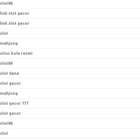
slot88
link slot gacor
link slot gacor
slot
mahjong
situs bola resmi
slot88
slot dana
slot gacor
mahjong
slot gacor 777
slot gacor
slot88
slot