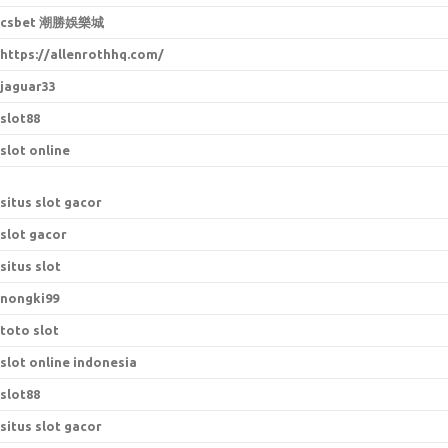
csbet 潮勝娛樂城
https://allenrothhq.com/
jaguar33
slot88
slot online
situs slot gacor
slot gacor
situs slot
nongki99
toto slot
slot online indonesia
slot88
situs slot gacor