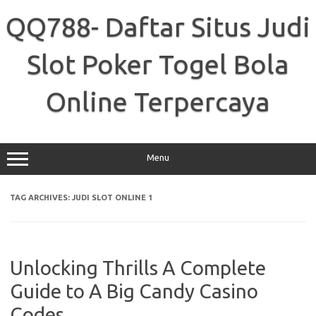
Skip
to
QQ788- Daftar Situs Judi
content
Slot Poker Togel Bola
Online Terpercaya
Menu
TAG ARCHIVES:
JUDI SLOT ONLINE 1
Unlocking Thrills A Complete
Guide to A Big Candy Casino
Codes