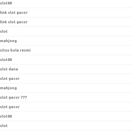
slot88
link slot gacor
link slot gacor
slot
mahjong
situs bola resmi
slot88
slot dana
slot gacor
mahjong
slot gacor 777
slot gacor
slot88
slot