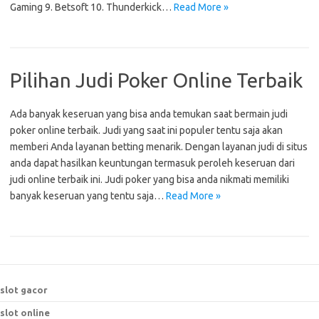
Gaming 9. Betsoft 10. Thunderkick…
Read More »
Pilihan Judi Poker Online Terbaik
Ada banyak keseruan yang bisa anda temukan saat bermain judi
poker online terbaik. Judi yang saat ini populer tentu saja akan
memberi Anda layanan betting menarik. Dengan layanan judi di situs
anda dapat hasilkan keuntungan termasuk peroleh keseruan dari
judi online terbaik ini. Judi poker yang bisa anda nikmati memiliki
banyak keseruan yang tentu saja…
Read More »
slot gacor
slot online