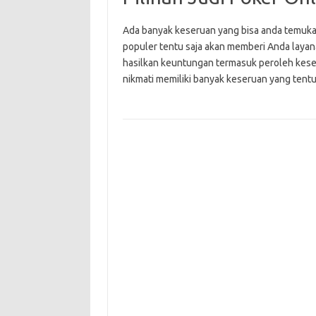
Ada banyak keseruan yang bisa anda temukan s
populer tentu saja akan memberi Anda layana
hasilkan keuntungan termasuk peroleh keserua
nikmati memiliki banyak keseruan yang tent