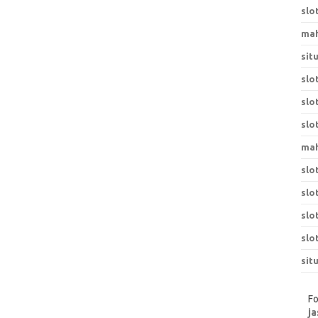
slo
ma
sit
slo
slo
slo
ma
slo
slo
slo
slo
sit
Fo
ja