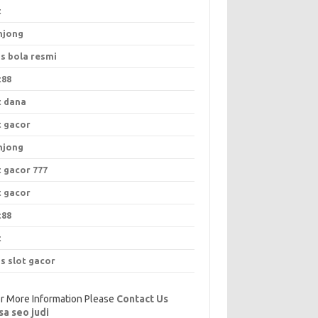
t
hjong
us bola resmi
t88
t dana
t gacor
hjong
t gacor 777
t gacor
t88
t
us slot gacor
r More Information Please
Contact Us
sa seo judi