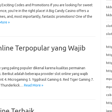
Exciting Codes and Promotions If you are looking for sweet
hk
nce, you’re in the right place! A Big Candy Casino offers a
hk
ames, and, most importantly, fantastic promotions! One of the
More »
slo
slo
nline Terpopular yang Wajib
htt
htt
htt
e yang paling populer dikenal karena kualitas permainan
htt
k. Berikut adalah beberapa provider slot online yang wajib
mp
tEnt 4. Microgaming 5. Yggdrasil Gaming 6. Red Tiger Gaming 7.
0. Thunderkick…
Read More »
mp
cs
htt
ine Terbaik
jag