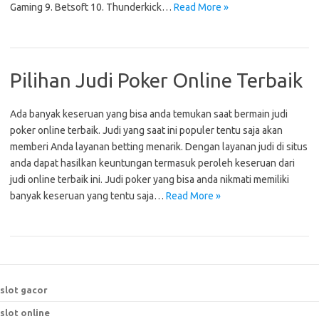
Gaming 9. Betsoft 10. Thunderkick…
Read More »
Pilihan Judi Poker Online Terbaik
Ada banyak keseruan yang bisa anda temukan saat bermain judi
poker online terbaik. Judi yang saat ini populer tentu saja akan
memberi Anda layanan betting menarik. Dengan layanan judi di situs
anda dapat hasilkan keuntungan termasuk peroleh keseruan dari
judi online terbaik ini. Judi poker yang bisa anda nikmati memiliki
banyak keseruan yang tentu saja…
Read More »
slot gacor
slot online