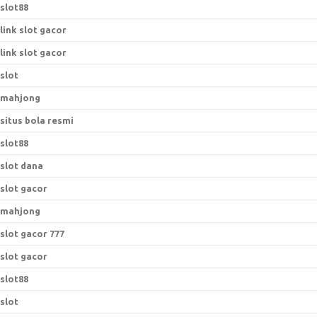
slot88
link slot gacor
link slot gacor
slot
mahjong
situs bola resmi
slot88
slot dana
slot gacor
mahjong
slot gacor 777
slot gacor
slot88
slot