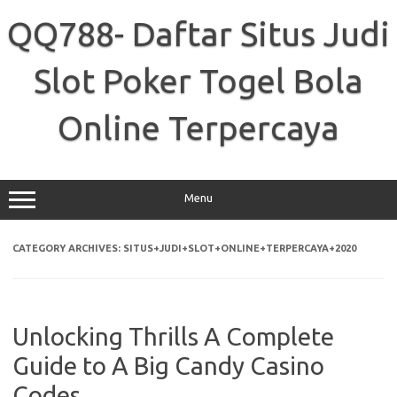
Skip
to
QQ788- Daftar Situs Judi
content
Slot Poker Togel Bola
Online Terpercaya
Menu
CATEGORY ARCHIVES:
SITUS+JUDI+SLOT+ONLINE+TERPERCAYA+2020
Unlocking Thrills A Complete
Guide to A Big Candy Casino
Codes