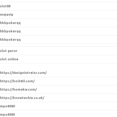
slot88
mejavip
hkbpokerqq
hkbpokerqq
hkbpokerqq
slot gacor
slot online
https://designintreior.com/
https://koi365l.com/
https://homekw.com/
https://knowtechie.co.uk/
mpo8080
mpo8080