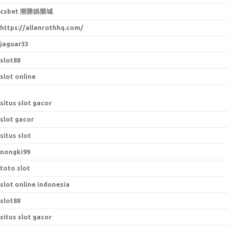
csbet 潮勝娛樂城
https://allenrothhq.com/
jaguar33
slot88
slot online
situs slot gacor
slot gacor
situs slot
nongki99
toto slot
slot online indonesia
slot88
situs slot gacor