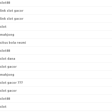
slot88
link slot gacor
link slot gacor
slot
mahjong
situs bola resmi
slot88
slot dana
slot gacor
mahjong
slot gacor 777
slot gacor
slot88
slot