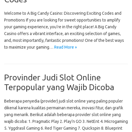
Welcome to A Big Candy Casino: Discovering Exciting Codes and
Promotions If you are looking for sweet opportunities to amplify
your gaming experience, you’re in the right place! A Big Candy
Casino offers a vibrant interface, an exciting selection of games,
and, most importantly, fantastic promotions! One of the best ways
to maximize your gaming…
Read More »
Provinder Judi Slot Online
Terpopular yang Wajib Dicoba
Beberapa penyedia (provider) judi slot online yang paling populer
dikenal karena kualitas permainan mereka, inovasi fitur, dan grafik
yang menarik. Berikut adalah beberapa provider slot online yang
wajib dicoba: 1. Pragmatic Play 2. Play’n GO 3. NetEnt 4. Microgaming
5. Yggdrasil Gaming 6. Red Tiger Gaming 7. Quickspin 8. Blueprint