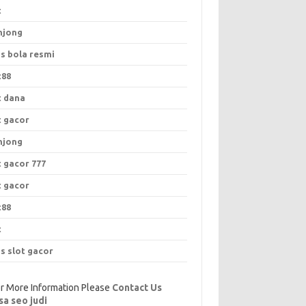
t
hjong
us bola resmi
t88
t dana
t gacor
hjong
t gacor 777
t gacor
t88
t
us slot gacor
r More Information Please
Contact Us
sa seo judi