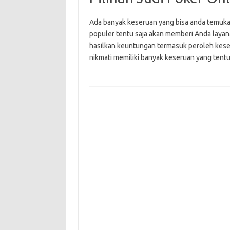
Ada banyak keseruan yang bisa anda temukan s
populer tentu saja akan memberi Anda layana
hasilkan keuntungan termasuk peroleh keserua
nikmati memiliki banyak keseruan yang tent