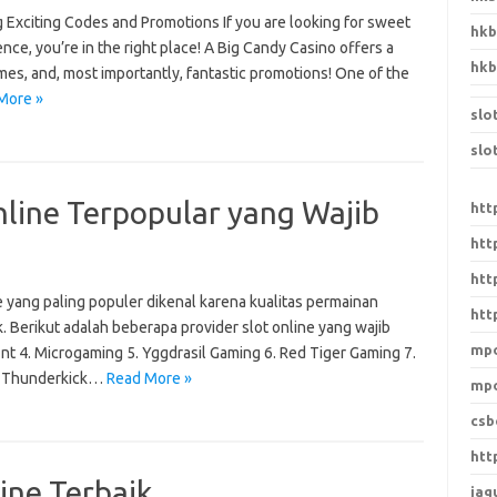
Exciting Codes and Promotions If you are looking for sweet
hk
nce, you’re in the right place! A Big Candy Casino offers a
hk
ames, and, most importantly, fantastic promotions! One of the
More »
slo
slo
nline Terpopular yang Wajib
htt
htt
htt
e yang paling populer dikenal karena kualitas permainan
htt
k. Berikut adalah beberapa provider slot online yang wajib
mp
tEnt 4. Microgaming 5. Yggdrasil Gaming 6. Red Tiger Gaming 7.
0. Thunderkick…
Read More »
mp
cs
htt
ine Terbaik
jag