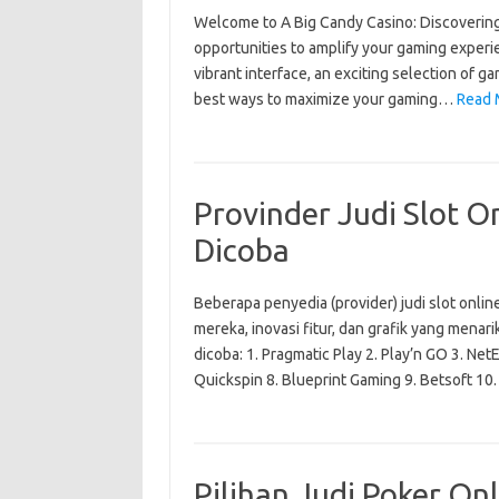
Welcome to A Big Candy Casino: Discovering 
opportunities to amplify your gaming experie
vibrant interface, an exciting selection of g
best ways to maximize your gaming…
Read 
Provinder Judi Slot O
Dicoba
Beberapa penyedia (provider) judi slot onlin
mereka, inovasi fitur, dan grafik yang menari
dicoba: 1. Pragmatic Play 2. Play’n GO 3. Ne
Quickspin 8. Blueprint Gaming 9. Betsoft 1
Pilihan Judi Poker Onl