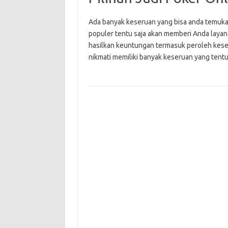
Ada banyak keseruan yang bisa anda temukan s
populer tentu saja akan memberi Anda layana
hasilkan keuntungan termasuk peroleh keserua
nikmati memiliki banyak keseruan yang tent