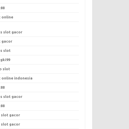
t88
t online
us slot gacor
t gacor
us slot
gki99
o slot
t online indonesia
t88
us slot gacor
t88
k slot gacor
k slot gacor