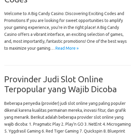
Welcome to A Big Candy Casino: Discovering Exciting Codes and
Promotions If you are looking for sweet opportunities to amplify
your gaming experience, you’re in the right place! A Big Candy
Casino offers a vibrant interface, an exciting selection of games,
and, most importantly, fantastic promotions! One of the best ways
to maximize your gaming…
Read More »
Provinder Judi Slot Online
Terpopular yang Wajib Dicoba
Beberapa penyedia (provider) judi slot online yang paling populer
dikenal karena kualitas permainan mereka, inovasi fitur, dan grafik
yang menarik. Berikut adalah beberapa provider slot online yang
wajib dicoba: 1. Pragmatic Play 2. Play’n GO 3. NetEnt 4. Microgaming
5. Yggdrasil Gaming 6. Red Tiger Gaming 7. Quickspin 8. Blueprint