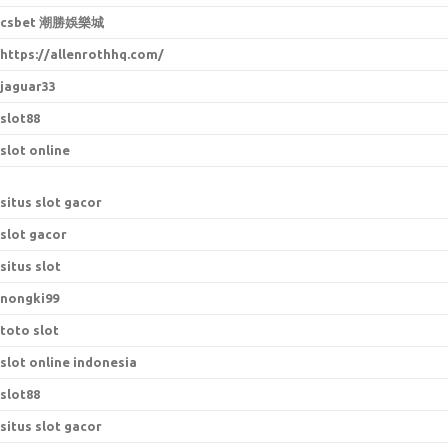
csbet 潮勝娛樂城
https://allenrothhq.com/
jaguar33
slot88
slot online
situs slot gacor
slot gacor
situs slot
nongki99
toto slot
slot online indonesia
slot88
situs slot gacor