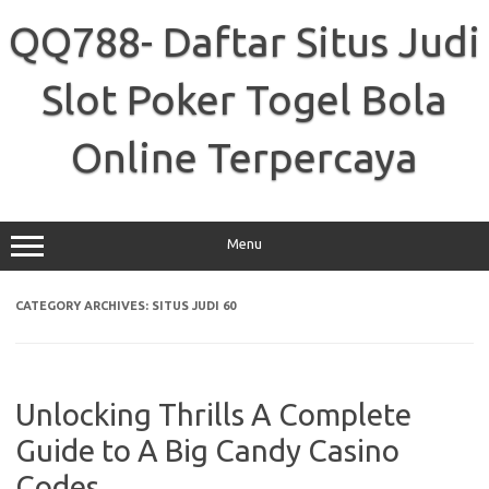
Skip
to
QQ788- Daftar Situs Judi
content
Slot Poker Togel Bola
Online Terpercaya
Menu
CATEGORY ARCHIVES:
SITUS JUDI 60
Unlocking Thrills A Complete
Guide to A Big Candy Casino
Codes