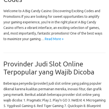
Welcome to A Big Candy Casino: Discovering Exciting Codes and
Promotions If you are looking for sweet opportunities to amplify
your gaming experience, you’re in the right place! A Big Candy
Casino offers a vibrant interface, an exciting selection of games,
and, most importantly, fantastic promotions! One of the best ways
to maximize your gaming…
Read More »
Provinder Judi Slot Online
Terpopular yang Wajib Dicoba
Beberapa penyedia (provider) judi slot online yang paling populer
dikenal karena kualitas permainan mereka, inovasi fitur, dan grafik
yang menarik. Berikut adalah beberapa provider slot online yang
wajib dicoba: 1. Pragmatic Play 2. Play’n GO 3. NetEnt 4. Microgaming
5. Yggdrasil Gaming 6. Red Tiger Gaming 7. Quickspin 8. Blueprint