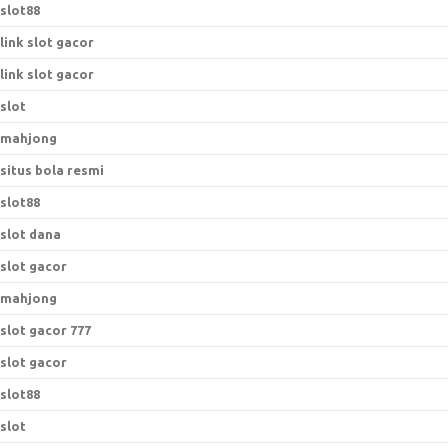
slot88
link slot gacor
link slot gacor
slot
mahjong
situs bola resmi
slot88
slot dana
slot gacor
mahjong
slot gacor 777
slot gacor
slot88
slot