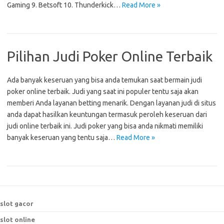
Gaming 9. Betsoft 10. Thunderkick…
Read More »
Pilihan Judi Poker Online Terbaik
Ada banyak keseruan yang bisa anda temukan saat bermain judi
poker online terbaik. Judi yang saat ini populer tentu saja akan
memberi Anda layanan betting menarik. Dengan layanan judi di situs
anda dapat hasilkan keuntungan termasuk peroleh keseruan dari
judi online terbaik ini. Judi poker yang bisa anda nikmati memiliki
banyak keseruan yang tentu saja…
Read More »
slot gacor
slot online