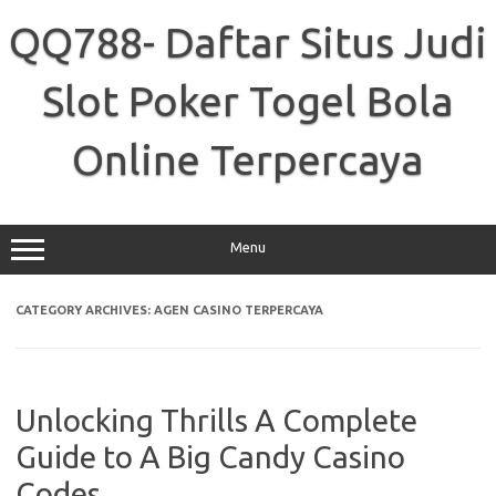
Skip
to
QQ788- Daftar Situs Judi
content
Slot Poker Togel Bola
Online Terpercaya
Menu
CATEGORY ARCHIVES:
AGEN CASINO TERPERCAYA
Unlocking Thrills A Complete
Guide to A Big Candy Casino
Codes