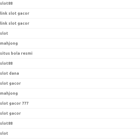
slot88
link slot gacor
link slot gacor
slot
mahjong
situs bola resmi
slot88
slot dana
slot gacor
mahjong
slot gacor 777
slot gacor
slot88
slot