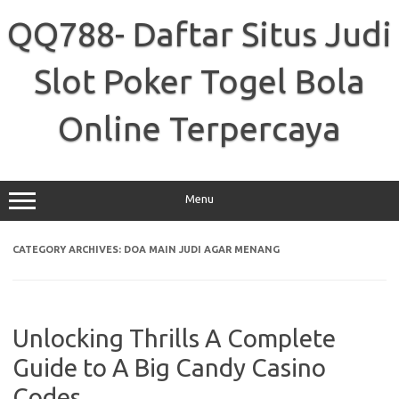
Skip
to
QQ788- Daftar Situs Judi
content
Slot Poker Togel Bola
Online Terpercaya
Menu
CATEGORY ARCHIVES:
DOA MAIN JUDI AGAR MENANG
Unlocking Thrills A Complete
Guide to A Big Candy Casino
Codes