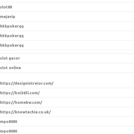
slot88
mejavip
hkbpokerqq
hkbpokerqq
hkbpokerqq
slot gacor
slot online
https://designintreior.com/
https://koi365l.com/
https://homekw.com/
https://knowtechie.co.uk/
mpo8080
mpo8080