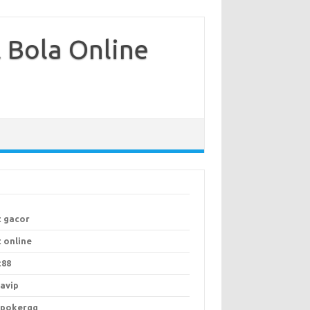
l Bola Online
t gacor
t online
t88
avip
bpokerqq