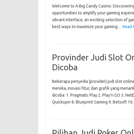
Welcome to A Big Candy Casino: Discovering 
opportunities to amplify your gaming experie
vibrant interface, an exciting selection of g
best ways to maximize your gaming…
Read 
Provinder Judi Slot O
Dicoba
Beberapa penyedia (provider) judi slot onlin
mereka, inovasi fitur, dan grafik yang menari
dicoba: 1. Pragmatic Play 2. Play’n GO 3. Ne
Quickspin 8. Blueprint Gaming 9. Betsoft 1
Pilihan Judi Poker Onl