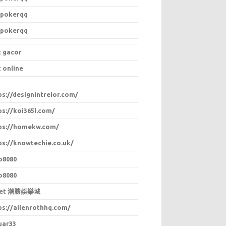
bpokerqq
bpokerqq
t gacor
t online
ps://designintreior.com/
ps://koi365l.com/
ps://homekw.com/
ps://knowtechie.co.uk/
o8080
o8080
bet 潮勝娛樂城
ps://allenrothhq.com/
uar33