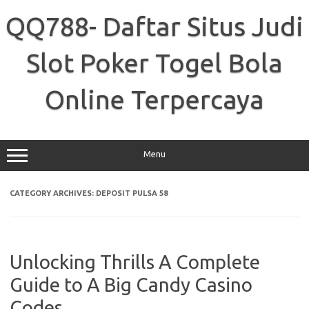
Skip
to
QQ788- Daftar Situs Judi
content
Slot Poker Togel Bola
Online Terpercaya
Menu
CATEGORY ARCHIVES:
DEPOSIT PULSA 58
Unlocking Thrills A Complete
Guide to A Big Candy Casino
Codes