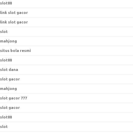
slot88
link slot gacor
link slot gacor
slot
mahjong
situs bola resmi
slot88
slot dana
slot gacor
mahjong
slot gacor 777
slot gacor
slot88
slot