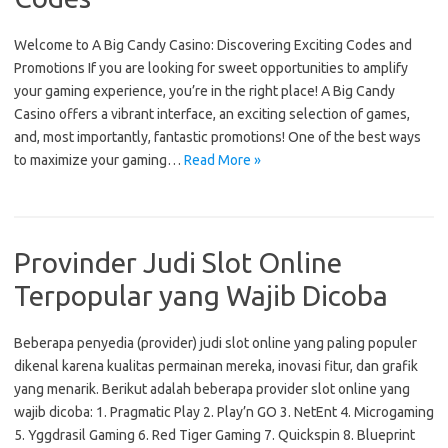
Welcome to A Big Candy Casino: Discovering Exciting Codes and
Promotions If you are looking for sweet opportunities to amplify
your gaming experience, you’re in the right place! A Big Candy
Casino offers a vibrant interface, an exciting selection of games,
and, most importantly, fantastic promotions! One of the best ways
to maximize your gaming…
Read More »
Provinder Judi Slot Online
Terpopular yang Wajib Dicoba
Beberapa penyedia (provider) judi slot online yang paling populer
dikenal karena kualitas permainan mereka, inovasi fitur, dan grafik
yang menarik. Berikut adalah beberapa provider slot online yang
wajib dicoba: 1. Pragmatic Play 2. Play’n GO 3. NetEnt 4. Microgaming
5. Yggdrasil Gaming 6. Red Tiger Gaming 7. Quickspin 8. Blueprint