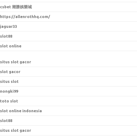
csbet 潮勝娛樂城
https://allenrothhq.com/
jaguar33
slot88
slot online
situs slot gacor
slot gacor
situs slot
nongki99
toto slot
slot online indonesia
slot88
situs slot gacor