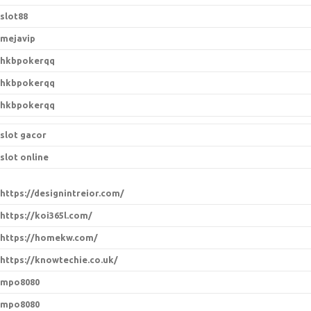
slot88
mejavip
hkbpokerqq
hkbpokerqq
hkbpokerqq
slot gacor
slot online
https://designintreior.com/
https://koi365l.com/
https://homekw.com/
https://knowtechie.co.uk/
mpo8080
mpo8080