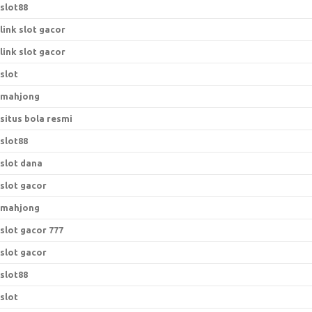
slot88
link slot gacor
link slot gacor
slot
mahjong
situs bola resmi
slot88
slot dana
slot gacor
mahjong
slot gacor 777
slot gacor
slot88
slot