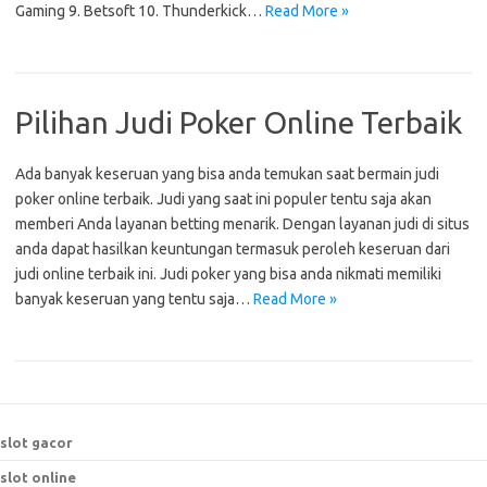
Gaming 9. Betsoft 10. Thunderkick…
Read More »
Pilihan Judi Poker Online Terbaik
Ada banyak keseruan yang bisa anda temukan saat bermain judi
poker online terbaik. Judi yang saat ini populer tentu saja akan
memberi Anda layanan betting menarik. Dengan layanan judi di situs
anda dapat hasilkan keuntungan termasuk peroleh keseruan dari
judi online terbaik ini. Judi poker yang bisa anda nikmati memiliki
banyak keseruan yang tentu saja…
Read More »
slot gacor
slot online