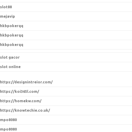
slot88
mejavip
hkbpokerqq
hkbpokerqq
hkbpokerqq
slot gacor
slot online
https://designintreior.com/
https://koi365l.com/
https://homekw.com/
https://knowtechie.co.uk/
mpo8080
mpo8080