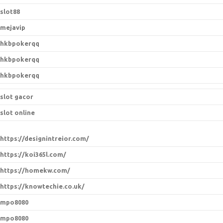
slot88
mejavip
hkbpokerqq
hkbpokerqq
hkbpokerqq
slot gacor
slot online
https://designintreior.com/
https://koi365l.com/
https://homekw.com/
https://knowtechie.co.uk/
mpo8080
mpo8080