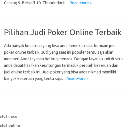
Gaming 9. Betsoft 10. Thunderkick…
Read More »
Pilihan Judi Poker Online Terbaik
Ada banyak keseruan yang bisa anda temukan saat bermain judi
poker online terbaik. Judi yang saat ini populer tentu saja akan
memberi Anda layanan betting menarik. Dengan layanan judi di situs
anda dapat hasilkan keuntungan termasuk peroleh keseruan dari
judi online terbaik ini. Judi poker yang bisa anda nikmati memiliki
banyak keseruan yang tentu saja…
Read More »
slot gacor
slot online