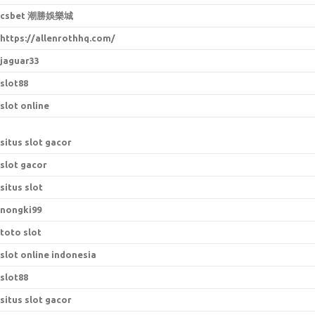
csbet 潮勝娛樂城
https://allenrothhq.com/
jaguar33
slot88
slot online
situs slot gacor
slot gacor
situs slot
nongki99
toto slot
slot online indonesia
slot88
situs slot gacor