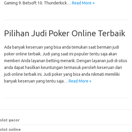
Gaming 9. Betsoft 10. Thunderkick…
Read More »
Pilihan Judi Poker Online Terbaik
Ada banyak keseruan yang bisa anda temukan saat bermain judi
poker online terbaik. Judi yang saat ini populer tentu saja akan
memberi Anda layanan betting menarik. Dengan layanan judi di situs
anda dapat hasilkan keuntungan termasuk peroleh keseruan dari
judi online terbaik ini. Judi poker yang bisa anda nikmati memiliki
banyak keseruan yang tentu saja…
Read More »
slot gacor
slot online