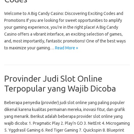
Welcome to A Big Candy Casino: Discovering Exciting Codes and
Promotions If you are looking for sweet opportunities to amplify
your gaming experience, you’re in the right place! A Big Candy
Casino offers a vibrant interface, an exciting selection of games,
and, most importantly, fantastic promotions! One of the best ways
to maximize your gaming…
Read More »
Provinder Judi Slot Online
Terpopular yang Wajib Dicoba
Beberapa penyedia (provider) judi slot online yang paling populer
dikenal karena kualitas permainan mereka, inovasi fitur, dan grafik
yang menarik. Berikut adalah beberapa provider slot online yang
wajib dicoba: 1. Pragmatic Play 2. Play’n GO 3. NetEnt 4. Microgaming
5. Yggdrasil Gaming 6. Red Tiger Gaming 7. Quickspin 8. Blueprint