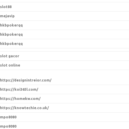
slot88
mejavip
hkbpokerqq
hkbpokerqq
hkbpokerqq
slot gacor
slot online
https://designintreior.com/
https://koi365l.com/
https://homekw.com/
https://knowtechie.co.uk/
mpo8080
mpo8080