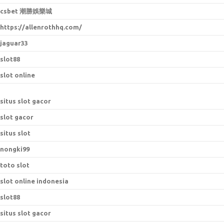
csbet 潮勝娛樂城
https://allenrothhq.com/
jaguar33
slot88
slot online
situs slot gacor
slot gacor
situs slot
nongki99
toto slot
slot online indonesia
slot88
situs slot gacor