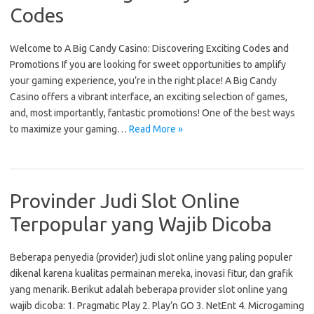
Codes
Welcome to A Big Candy Casino: Discovering Exciting Codes and
Promotions If you are looking for sweet opportunities to amplify
your gaming experience, you’re in the right place! A Big Candy
Casino offers a vibrant interface, an exciting selection of games,
and, most importantly, fantastic promotions! One of the best ways
to maximize your gaming…
Read More »
Provinder Judi Slot Online
Terpopular yang Wajib Dicoba
Beberapa penyedia (provider) judi slot online yang paling populer
dikenal karena kualitas permainan mereka, inovasi fitur, dan grafik
yang menarik. Berikut adalah beberapa provider slot online yang
wajib dicoba: 1. Pragmatic Play 2. Play’n GO 3. NetEnt 4. Microgaming