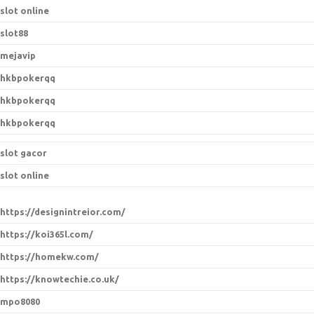
slot online
slot88
mejavip
hkbpokerqq
hkbpokerqq
hkbpokerqq
slot gacor
slot online
https://designintreior.com/
https://koi365l.com/
https://homekw.com/
https://knowtechie.co.uk/
mpo8080