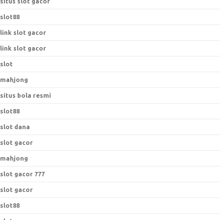
situs slot gacor
slot88
link slot gacor
link slot gacor
slot
mahjong
situs bola resmi
slot88
slot dana
slot gacor
mahjong
slot gacor 777
slot gacor
slot88