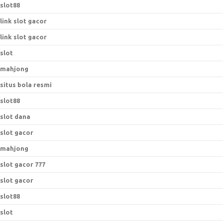
slot88
link slot gacor
link slot gacor
slot
mahjong
situs bola resmi
slot88
slot dana
slot gacor
mahjong
slot gacor 777
slot gacor
slot88
slot