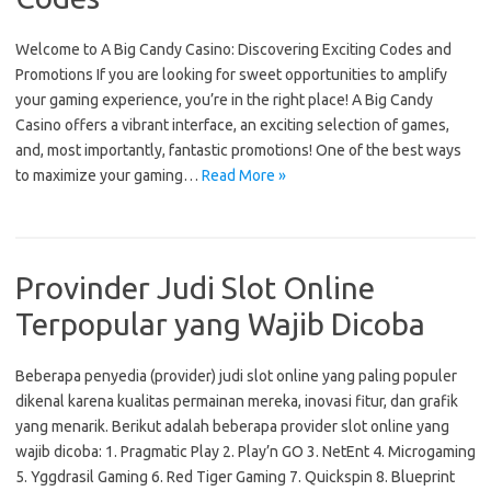
Welcome to A Big Candy Casino: Discovering Exciting Codes and
Promotions If you are looking for sweet opportunities to amplify
your gaming experience, you’re in the right place! A Big Candy
Casino offers a vibrant interface, an exciting selection of games,
and, most importantly, fantastic promotions! One of the best ways
to maximize your gaming…
Read More »
Provinder Judi Slot Online
Terpopular yang Wajib Dicoba
Beberapa penyedia (provider) judi slot online yang paling populer
dikenal karena kualitas permainan mereka, inovasi fitur, dan grafik
yang menarik. Berikut adalah beberapa provider slot online yang
wajib dicoba: 1. Pragmatic Play 2. Play’n GO 3. NetEnt 4. Microgaming
5. Yggdrasil Gaming 6. Red Tiger Gaming 7. Quickspin 8. Blueprint