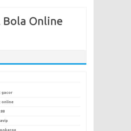
l Bola Online
t gacor
t online
t88
avip
bpokerqq