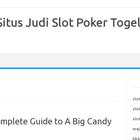
itus Judi Slot Poker Toge
slo
slo
omplete Guide to A Big Candy
slo
mej
hk