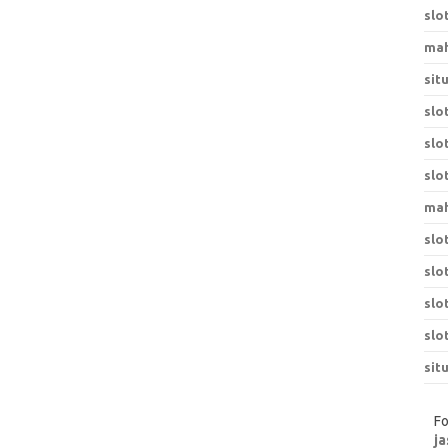
slo
ma
sit
slo
slo
slo
ma
slo
slo
slo
slo
sit
Fo
ja