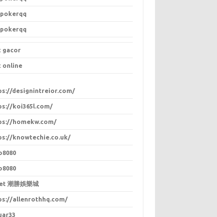
bpokerqq
bpokerqq
t gacor
t online
ps://designintreior.com/
ps://koi365l.com/
ps://homekw.com/
ps://knowtechie.co.uk/
o8080
o8080
bet 潮勝娛樂城
ps://allenrothhq.com/
uar33