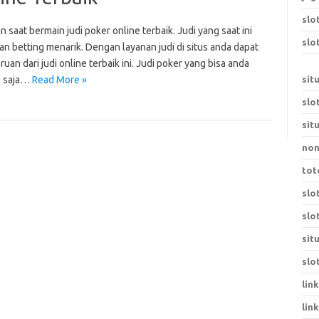
slo
aat bermain judi poker online terbaik. Judi yang saat ini
slo
n betting menarik. Dengan layanan judi di situs anda dapat
n dari judi online terbaik ini. Judi poker yang bisa anda
u saja…
Read More »
sit
slo
sit
non
tot
slo
slo
sit
slo
lin
lin