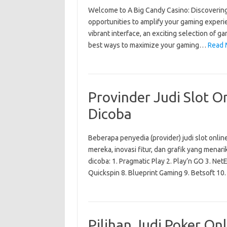
Welcome to A Big Candy Casino: Discovering 
opportunities to amplify your gaming experie
vibrant interface, an exciting selection of g
best ways to maximize your gaming…
Read 
Provinder Judi Slot O
Dicoba
Beberapa penyedia (provider) judi slot onlin
mereka, inovasi fitur, dan grafik yang menari
dicoba: 1. Pragmatic Play 2. Play’n GO 3. Ne
Quickspin 8. Blueprint Gaming 9. Betsoft 1
Pilihan Judi Poker Onl