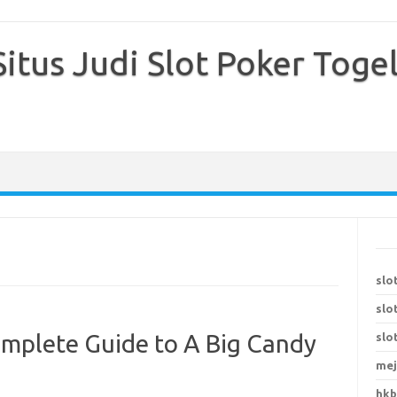
itus Judi Slot Poker Toge
slo
slo
omplete Guide to A Big Candy
slo
mej
hk