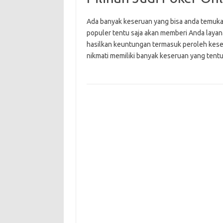
Ada banyak keseruan yang bisa anda temukan s
populer tentu saja akan memberi Anda layana
hasilkan keuntungan termasuk peroleh keserua
nikmati memiliki banyak keseruan yang tent