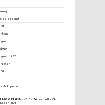
t
hjong
us bola resmi
t88
t dana
t gacor
hjong
t gacor 777
t gacor
t88
t
us slot gacor
r More Information Please
Contact Us
sa seo judi