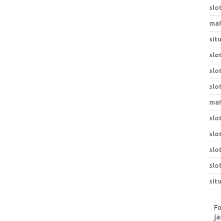
slo
ma
sit
slo
slo
slo
ma
slo
slo
slo
slo
sit
Fo
ja