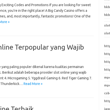
Exciting Codes and Promotions If you are looking for sweet
hk
nce, you’re in the right place! A Big Candy Casino offers a
hk
ames, and, most importantly, fantastic promotions! One of the
More »
slo
slo
nline Terpopular yang Wajib
htt
htt
htt
e yang paling populer dikenal karena kualitas permainan
htt
k. Berikut adalah beberapa provider slot online yang wajib
mp
tEnt 4. Microgaming 5. Yggdrasil Gaming 6. Red Tiger Gaming 7.
0. Thunderkick…
Read More »
mp
cs
htt
ine Terbaik
jag