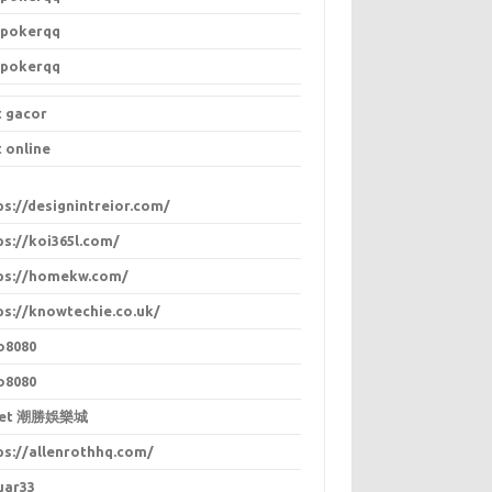
bpokerqq
bpokerqq
t gacor
t online
ps://designintreior.com/
ps://koi365l.com/
ps://homekw.com/
ps://knowtechie.co.uk/
o8080
o8080
bet 潮勝娛樂城
ps://allenrothhq.com/
uar33