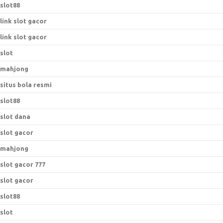
slot88
link slot gacor
link slot gacor
slot
mahjong
situs bola resmi
slot88
slot dana
slot gacor
mahjong
slot gacor 777
slot gacor
slot88
slot