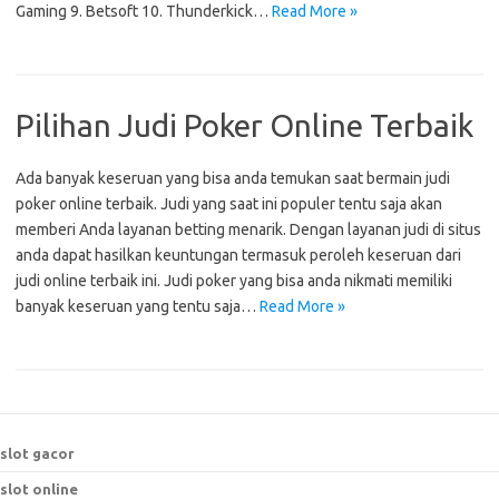
Gaming 9. Betsoft 10. Thunderkick…
Read More »
Pilihan Judi Poker Online Terbaik
Ada banyak keseruan yang bisa anda temukan saat bermain judi
poker online terbaik. Judi yang saat ini populer tentu saja akan
memberi Anda layanan betting menarik. Dengan layanan judi di situs
anda dapat hasilkan keuntungan termasuk peroleh keseruan dari
judi online terbaik ini. Judi poker yang bisa anda nikmati memiliki
banyak keseruan yang tentu saja…
Read More »
slot gacor
slot online