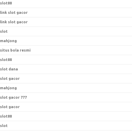
slot88
link slot gacor
link slot gacor
slot
mahjong
situs bola resmi
slot88
slot dana
slot gacor
mahjong
slot gacor 777
slot gacor
slot88
slot