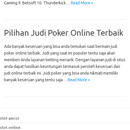
Gaming 9. Betsoft 10. Thunderkick…
Read More »
Pilihan Judi Poker Online Terbaik
Ada banyak keseruan yang bisa anda temukan saat bermain judi
poker online terbaik. Judi yang saat ini populer tentu saja akan
memberi Anda layanan betting menarik. Dengan layanan judi di situs
anda dapat hasilkan keuntungan termasuk peroleh keseruan dari
judi online terbaik ini. Judi poker yang bisa anda nikmati memiliki
banyak keseruan yang tentu saja…
Read More »
slot gacor
slot online