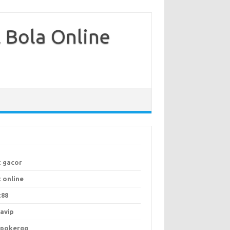
l Bola Online
t gacor
t online
t88
avip
bpokerqq