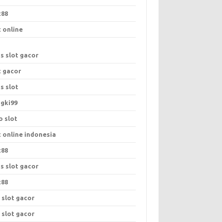
t88
t online
us slot gacor
t gacor
us slot
gki99
o slot
t online indonesia
t88
us slot gacor
t88
k slot gacor
k slot gacor