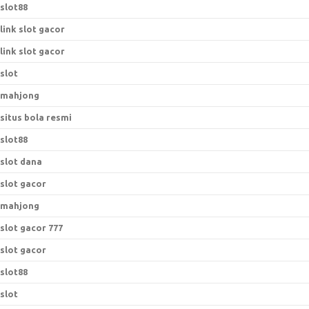
slot88
link slot gacor
link slot gacor
slot
mahjong
situs bola resmi
slot88
slot dana
slot gacor
mahjong
slot gacor 777
slot gacor
slot88
slot