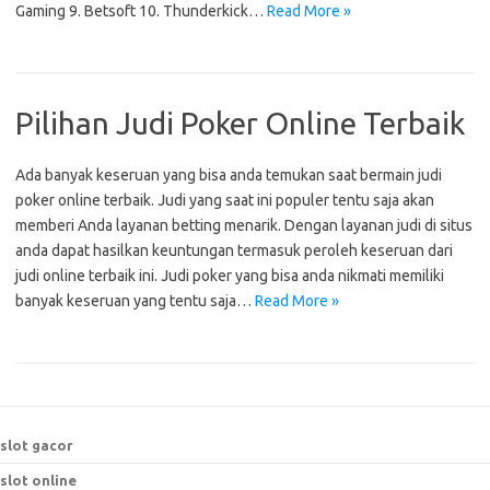
Gaming 9. Betsoft 10. Thunderkick…
Read More »
Pilihan Judi Poker Online Terbaik
Ada banyak keseruan yang bisa anda temukan saat bermain judi
poker online terbaik. Judi yang saat ini populer tentu saja akan
memberi Anda layanan betting menarik. Dengan layanan judi di situs
anda dapat hasilkan keuntungan termasuk peroleh keseruan dari
judi online terbaik ini. Judi poker yang bisa anda nikmati memiliki
banyak keseruan yang tentu saja…
Read More »
slot gacor
slot online