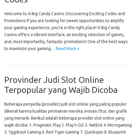
Welcome to A Big Candy Casino: Discovering Exciting Codes and
Promotions If you are looking for sweet opportunities to amplify
your gaming experience, you’re in the right place! A Big Candy
Casino offers a vibrant interface, an exciting selection of games,
and, most importantly, fantastic promotions! One of the best ways
to maximize your gaming…
Read More »
Provinder Judi Slot Online
Terpopular yang Wajib Dicoba
Beberapa penyedia (provider) judi slot online yang paling populer
dikenal karena kualitas permainan mereka, inovasi fitur, dan grafik
yang menarik. Berikut adalah beberapa provider slot online yang
wajib dicoba: 1. Pragmatic Play 2. Play’n GO 3. NetEnt 4. Microgaming
5. Yggdrasil Gaming 6. Red Tiger Gaming 7. Quickspin 8. Blueprint