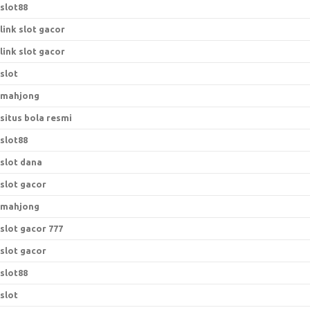
slot88
link slot gacor
link slot gacor
slot
mahjong
situs bola resmi
slot88
slot dana
slot gacor
mahjong
slot gacor 777
slot gacor
slot88
slot