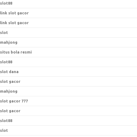
slot88
link slot gacor
link slot gacor
slot
mahjong
situs bola resmi
slot88
slot dana
slot gacor
mahjong
slot gacor 777
slot gacor
slot88
slot