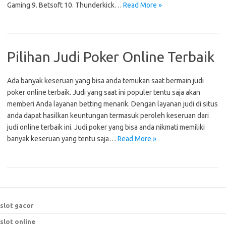
Gaming 9. Betsoft 10. Thunderkick…
Read More »
Pilihan Judi Poker Online Terbaik
Ada banyak keseruan yang bisa anda temukan saat bermain judi
poker online terbaik. Judi yang saat ini populer tentu saja akan
memberi Anda layanan betting menarik. Dengan layanan judi di situs
anda dapat hasilkan keuntungan termasuk peroleh keseruan dari
judi online terbaik ini. Judi poker yang bisa anda nikmati memiliki
banyak keseruan yang tentu saja…
Read More »
slot gacor
slot online