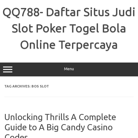
Skip
to
QQ788- Daftar Situs Judi
content
Slot Poker Togel Bola
Online Terpercaya
Menu
TAG ARCHIVES:
BOS SLOT
Unlocking Thrills A Complete
Guide to A Big Candy Casino
Codes